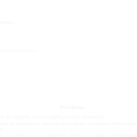
uctura:
xxxxxxxxxxxxxxx",
Descripción
ón del endpoint. Vea esta página para más información.
ción del dispositivo y dirección del endpoint con formato [deviceAddre
ts.
 se establezca en la configuración del tipo de variable correspondiente