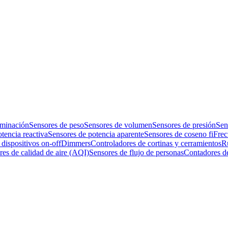
uminación
Sensores de peso
Sensores de volumen
Sensores de presión
Sen
tencia reactiva
Sensores de potencia aparente
Sensores de coseno fi
Frec
 dispositivos on-off
Dimmers
Controladores de cortinas y cerramientos
R
res de calidad de aire (AQI)
Sensores de flujo de personas
Contadores d