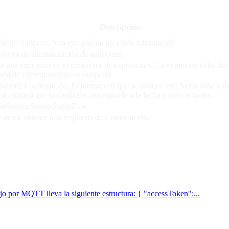
Descripción
ón del endpoint. Vea esta página para más información.
 página de administración de endpoints.
rse una expresión en el conversor de expresiones. La expresión debe d
ariable correspondiente al endpoint.
iente a la medición. El formato en que se indique esta fecha debe coin
ma asumirá que la medición corresponde a la fecha y hora actuales.
dateGenericSensorStatusRaw
se desee obtener una respuesta de confirmación.
ujo por MQTT lleva la siguiente estructura: { "accessToken":...