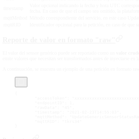
Valor opcional indicando la fecha y hora UTC correspond
timestamp
fecha. En caso de que el campo sea omitido, la platafor
mqttMethod
Método correspondiente del servicio, en este caso Upd
mqttRID
Identificador opcional para la petición, en caso de que 
Reporte de valor en formato "raw"
El valor del sensor genérico puede ser reportado como un
valor crud
emite valores que necesitan ser transformados antes de inyectarse en l
A continuación, se muestra un ejemplo de una petición en formato ra
{
	"accessToken": "xxxxxxxxxxxxxxxxxxxxxxxxx
	"endpointID": 1,
	"rawData": "45",
	"timestamp": "2021-02-23T14:55:03",
	"mqttMethod": "UpdateGenericSensorStatusR
	"mqttRID": "tkrs34"
}