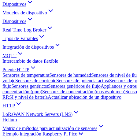
Dispositivos
Modelos de dispositivo
Dispositivos
Real Time Log Broker
Tipos de Variables
Integración de dispositivos
MQTT
Intercambio de datos flexible
Puente HTTP
Sensores de temperatura
Sensores de humedad
Sensores de nivel de il
voltaje
Sensores de corriente
Sensores de potencia activa
Sensores de po
flujo
Sensores genéricos
Sensores genéricos de flujo
Appliances y otros
concentración (ppm)
Sensores de concentración (masa/volumen)
Senso
RRSI y nivel de batería
Actualizar ubicación de un dispositivo
HTTP
LoRaWAN Network Servers (LNS)
Helium
Matriz de métodos para actualización de sensores
Ejemplo integración Raspberry Pi Pico W