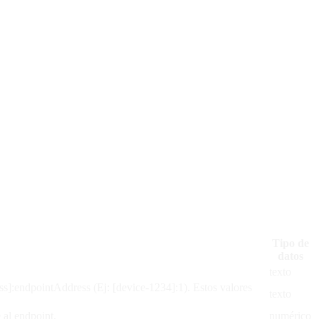
Tipo de
datos
texto
ss]:endpointAddress (Ej: [device-1234]:1). Estos valores
texto
 al endpoint.
numérico