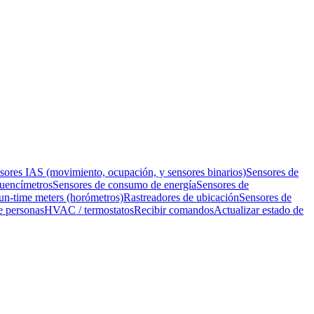
sores IAS (movimiento, ocupación, y sensores binarios)
Sensores de
uencímetros
Sensores de consumo de energía
Sensores de
un-time meters (horómetros)
Rastreadores de ubicación
Sensores de
e personas
HVAC / termostatos
Recibir comandos
Actualizar estado de