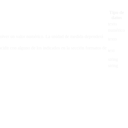
Tipo de
datos
texto
numérico
evolver un valor numérico. La unidad de medida dependerá
texto
cidir con alguno de los indicados en la sección formatos de
text
string
string