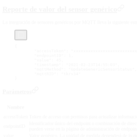
Reporte de valor del sensor genérico
La integración de sensores genéricos por MQTT lleva la siguiente estr
{
	"accessToken": "xxxxxxxxxxxxxxxxxxxxxxxxx
	"endpointID": 1,
	"value": 45,
	"timestamp": "2021-02-23T14:55:03",
	"mqttMethod": "UpdateGenericSensorStatus",
	"mqttRID": "tkrs34"
}
Parámetros
Nombre
accessToken
Token de acceso con permisos para actualizar informaci
Identificador único del endpoint o combinación de direc
endpointID
pueden verse en la página de administración de endpoin
value
Valor genérico. La unidad de medida dependerá de lo que