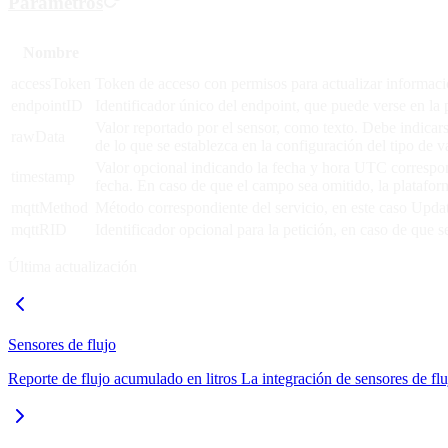
Parámetros
Nombre
accessToken
Token de acceso con permisos para actualizar informaci
endpointID
Identificador único del endpoint, que puede verse en la
Valor reportado por el sensor, como texto. Debe indica
rawData
de lo que se establezca en la configuración del tipo de v
Valor opcional indicando la fecha y hora UTC correspond
timestamp
fecha. En caso de que el campo sea omitido, la platafor
mqttMethod
Método correspondiente del servicio, en este caso Up
mqttRID
Identificador opcional para la petición, en caso de que 
Última actualización
Sensores de flujo
Reporte de flujo acumulado en litros La integración de sensores de fl