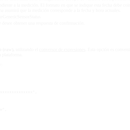
iente a la medición. El formato en que se indique esta fecha debe coin
ma asumirá que la medición corresponde a la fecha y hora actuales.
ateGenericSensorStatus
se desee obtener una respuesta de confirmación.
o (raw),
utilizando el
conversor de expresiones
. Esta opción es conveni
a plataforma.
w:
xxxxxxxxxxxxxxx",
aw",