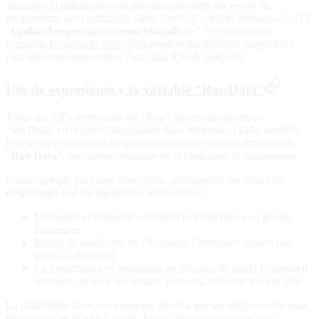
alimentar la plataforma con información sobre un sensor de
temperatura, pero utilizando datos “crudos”, deberá utilizarse la API
“
UpdateTemperatureSensorStatusRaw
”. Se recomienda
consultar
la siguiente tabla
para conocer los métodos disponibles
para inyectar datos crudos para cada tipo de endpoint.
Uso de expresiones y la variable “RawData”
Todas las APIs terminadas en “Raw” tienen un parámetro
“rawData” en el que el dispositivo debe informar el valor medido.
Este valor se convierte internamente en una variable denominada
“
RawData
”, que puede utilizarse en el evaluador de expresiones.
Como ejemplo para una conversión, utilizaremos un sensor de
temperatura con las siguientes características:
Unidades: el dispositivo informa la temperatura en grados
Fahrenheit
Rango de medición: de -30 grados Fahrenheit hasta +140
grados Fahrenheit.
La temperatura es informada en décimas de grado Fahrenheit
(es decir, no tiene decimales, pero está multiplicada por 10).
La plataforma Gear, sin embargo, precisa que las temperaturas sean
informadas en grados Celsius, lo cual requiere entonces una