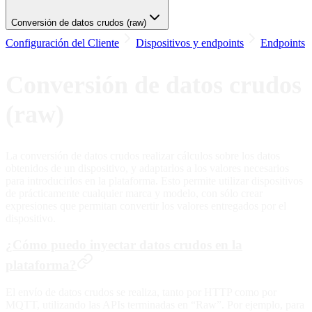
Conversión de datos crudos (raw)
Configuración del Cliente
Dispositivos y endpoints
Endpoints
Conversión de datos crudos
(raw)
La conversión de datos crudos realizar cálculos sobre los datos
obtenidos de un dispositivo, y adaptarlos a los valores necesarios
para introducirlos en la plataforma. Esto permite utilizar dispositivos
de prácticamente cualquier marca y modelo, con sólo crear
expresiones que permitan convertir los valores entregados por el
dispositivo.
¿Cómo puedo inyectar datos crudos en la
plataforma?
El envío de datos crudos se realiza, tanto por HTTP como por
MQTT, utilizando las APIs terminadas en “Raw”. Por ejemplo, para