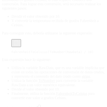
conversión. Para lograr esta conversión, será necesario realizar los
siguientes pasos:
Dividir el valor obtenido por 10.
Y convertir la temperatura recibida de grados Fahrenheit a
Celsius.
Para conseguir esto, debería utilizarse la siguiente expresión:
FahrenheitToCelsius(ToNumber(RawData) / 10)
Esta expresión hace lo siguiente:
Utiliza la variable RawData, que es una variable implícita que
existe en todas las operaciones de conversión de datos crudos,
y representa el contenido del dato crudo como
string
.
Utiliza la función
ToNumber
para convertir la variable
RawData a un valor numérico equivalente.
Divide el valor obtenido por 10.
Finalmente, utiliza la función
FahrenheitToCelsius
para
convertir este valor a grados Celsius.