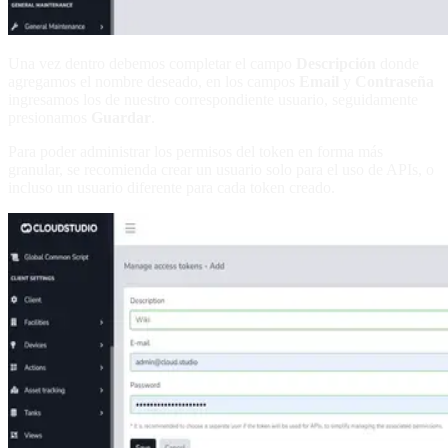
Una vez dentro debemos completar el campo
Descripción
donde
agregamos el nombre deseado, en los campos
Email
y
Contraseña
ingresamos los de nuestro correspondiente usuario, seguidamente
presionamos
Guardar
.
Para poder administrar los permisos del token en forma más
granular, se recomienda crear un usuario solo para el uso de APIs, o
incluso un usuario diferente para cada token creado.