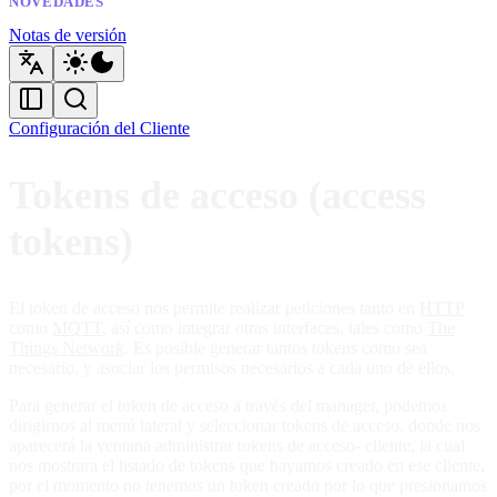
NOVEDADES
Notas de versión
Configuración del Cliente
Tokens de acceso (access
tokens)
El token de acceso nos permite realizar peticiones tanto en
HTTP
como
MQTT
, así como integrar otras interfaces, tales como
The
Things Network
. Es posible generar tantos tokens como sea
necesario, y asociar los permisos necesarios a cada uno de ellos.
Para generar el token de acceso a través del manager, podemos
dirigirnos al menú lateral y seleccionar tokens de acceso, donde nos
aparecerá la ventana administrar tokens de acceso- cliente, la cual
nos mostrara el listado de tokens que hayamos creado en ese cliente,
por el momento no tenemos un token creado por lo que presionamos