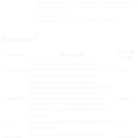
	"accessToken": "xxxxxxxxxxxxxxxxxxxxxxxxx
	"endpointID": 1,
	"isOn": true,
	"dimValue": 75,
	"timestamp": "2021-02-23T14:55:03"
}
Parámetros
Tipo de
Nombre
Descripción
datos
Token de acceso con permisos para
accessToken
actualizar información del endpoint. Vea
texto
esta página para más información.
Identificador único del endpoint o
combinación de dirección del dispositivo y
dirección del endpoint con formato
endpointID
[deviceAddress]:endpointAddress (Ej:
numérico
[device-1234]:1). Estos valores pueden
verse en la página de administración de
endpoints.
Indica si el artefacto está encendido (true) o
isOn
bool
apagado (false)
Indica el nivel de dimerización, como
dimValue
numérico