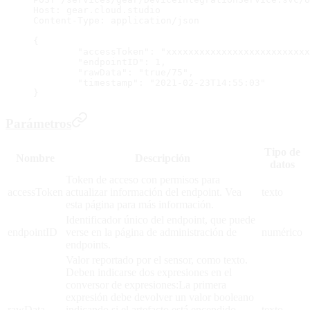
Host: gear.cloud.studio
Content-Type: application/json
{
	"accessToken": "xxxxxxxxxxxxxxxxxxxxxxxxx
	"endpointID": 1,
	"rawData": "true/75",
	"timestamp": "2021-02-23T14:55:03"
}
Parámetros
Tipo de
Nombre
Descripción
datos
Token de acceso con permisos para
accessToken
actualizar información del endpoint. Vea
texto
esta página para más información.
Identificador único del endpoint, que puede
endpointID
verse en la página de administración de
numérico
endpoints.
Valor reportado por el sensor, como texto.
Deben indicarse dos expresiones en el
conversor de expresiones:La primera
expresión debe devolver un valor booleano
rawData
indicando si el artefacto está encendido
texto