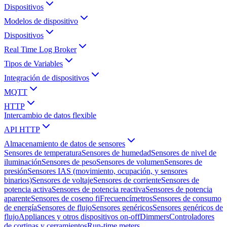
Dispositivos
Modelos de dispositivo
Dispositivos
Real Time Log Broker
Tipos de Variables
Integración de dispositivos
MQTT
HTTP
Intercambio de datos flexible
API HTTP
Almacenamiento de datos de sensores
Sensores de temperatura
Sensores de humedad
Sensores de nivel de
iluminación
Sensores de peso
Sensores de volumen
Sensores de
presión
Sensores IAS (movimiento, ocupación, y sensores
binarios)
Sensores de voltaje
Sensores de corriente
Sensores de
potencia activa
Sensores de potencia reactiva
Sensores de potencia
aparente
Sensores de coseno fi
Frecuencímetros
Sensores de consumo
de energía
Sensores de flujo
Sensores genéricos
Sensores genéricos de
flujo
Appliances y otros dispositivos on-off
Dimmers
Controladores
de cortinas y cerramientos
Run-time meters