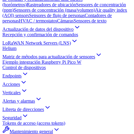
(horómetros)
Rastreadores de ubicación
Sensores de concentración
(ppm)
Sensores de concentración (masa/volumen)
Air quality index
(AQI) sensors
Sensores de flujo de personas
Contadores de
personas
HVAC / termostatos
Cámaras
Sensores de texto
Actualización de datos del dispositivo
Recepción y confirmación de comandos
LoRaWAN Network Servers (LNS)
Helium
Matriz de métodos para actualización de sensores
Ejemplo integración Raspberry Pi Pico W
Control de dispositivos
Endpoints
Acciones
Verticales
Alertas y alarmas
Libreta de direcciones
Seguridad
Tokens de acceso (access tokens)
Mantenimiento general