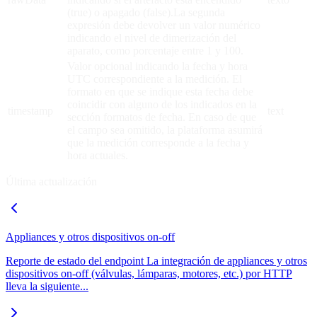
(true) o apagado (false).La segunda
expresión debe devolver un valor numérico
indicando el nivel de dimerización del
aparato, como porcentaje entre 1 y 100.
Valor opcional indicando la fecha y hora
UTC correspondiente a la medición. El
formato en que se indique esta fecha debe
coincidir con alguno de los indicados en la
timestamp
text
sección formatos de fecha. En caso de que
el campo sea omitido, la plataforma asumirá
que la medición corresponde a la fecha y
hora actuales.
Última actualización
Appliances y otros dispositivos on-off
Reporte de estado del endpoint La integración de appliances y otros
dispositivos on-off (válvulas, lámparas, motores, etc.) por HTTP
lleva la siguiente...