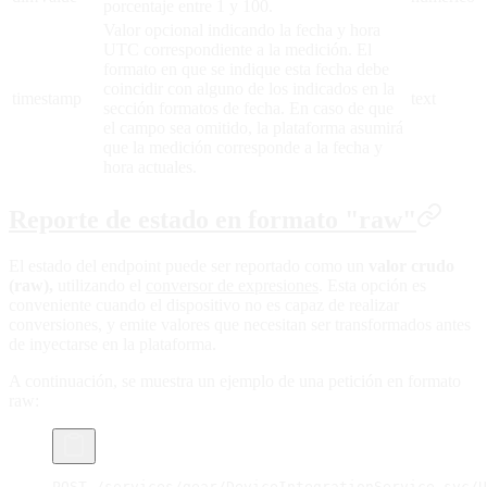
porcentaje entre 1 y 100.
Valor opcional indicando la fecha y hora
UTC correspondiente a la medición. El
formato en que se indique esta fecha debe
coincidir con alguno de los indicados en la
timestamp
text
sección formatos de fecha. En caso de que
el campo sea omitido, la plataforma asumirá
que la medición corresponde a la fecha y
hora actuales.
Reporte de estado en formato "raw"
El estado del endpoint puede ser reportado como un
valor crudo
(raw),
utilizando el
conversor de expresiones
. Esta opción es
conveniente cuando el dispositivo no es capaz de realizar
conversiones, y emite valores que necesitan ser transformados antes
de inyectarse en la plataforma.
A continuación, se muestra un ejemplo de una petición en formato
raw:
POST /services/gear/DeviceIntegrationService.svc/U