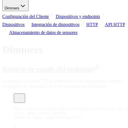
Dimmers
Configuración del Cliente
Dispositivos y endpoints
Dispositivos
Integración de dispositivos
HTTP
API HTTP
Almacenamiento de datos de sensores
Dimmers
Reporte de estado del endpoint
La integración por HTTP de dimmers y otros dispositivos similares
(variadores de velocidad, etc.) lleva la siguiente estructura:
POST /services/gear/DeviceIntegrationService.svc/U
Host: gear.cloud.studio
Content-Type: application/json
{