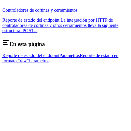
Controladores de cortinas y cerramientos
Reporte de estado del endpoint La integración por HTTP de
controladores de cortinas y otros cerramientos lleva la siguiente
estructura: POST...
En esta página
Reporte de estado del endpoint
Parámetros
Reporte de estado en
formato "raw"
Parámetros