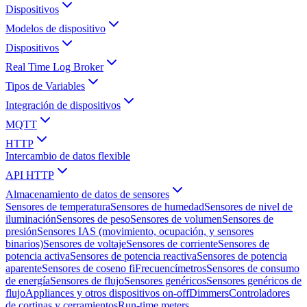
Dispositivos
Modelos de dispositivo
Dispositivos
Real Time Log Broker
Tipos de Variables
Integración de dispositivos
MQTT
HTTP
Intercambio de datos flexible
API HTTP
Almacenamiento de datos de sensores
Sensores de temperatura
Sensores de humedad
Sensores de nivel de
iluminación
Sensores de peso
Sensores de volumen
Sensores de
presión
Sensores IAS (movimiento, ocupación, y sensores
binarios)
Sensores de voltaje
Sensores de corriente
Sensores de
potencia activa
Sensores de potencia reactiva
Sensores de potencia
aparente
Sensores de coseno fi
Frecuencímetros
Sensores de consumo
de energía
Sensores de flujo
Sensores genéricos
Sensores genéricos de
flujo
Appliances y otros dispositivos on-off
Dimmers
Controladores
de cortinas y cerramientos
Run-time meters