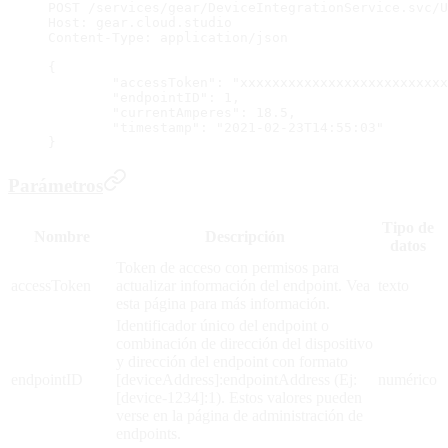
POST /services/gear/DeviceIntegrationService.svc/U
Host: gear.cloud.studio
Content-Type: application/json
{
	"accessToken": "xxxxxxxxxxxxxxxxxxxxxxxxx
	"endpointID": 1,
	"currentAmperes": 18.5,
	"timestamp": "2021-02-23T14:55:03"
}
Parámetros
Tipo de
Nombre
Descripción
datos
Token de acceso con permisos para
accessToken
actualizar información del endpoint. Vea
texto
esta página para más información.
Identificador único del endpoint o
combinación de dirección del dispositivo
y dirección del endpoint con formato
endpointID
[deviceAddress]:endpointAddress (Ej:
numérico
[device-1234]:1). Estos valores pueden
verse en la página de administración de
endpoints.