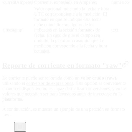
currentAmperes
Corriente, expresada en Amperes.
numérico
Valor opcional indicando la fecha y hora
UTC correspondiente a la medición. El
formato en que se indique esta fecha
debe coincidir con alguno de los
timestamp
indicados en la sección formatos de
text
fecha. En caso de que el campo sea
omitido, la plataforma asumirá que la
medición corresponde a la fecha y hora
actuales.
Reporte de corriente en formato "raw"
La corriente puede ser reportada como un
valor crudo (raw),
utilizando el
conversor de expresiones
. Esta opción es conveniente
cuando el dispositivo no es capaz de realizar conversiones, y emite
valores que necesitan ser transformados antes de inyectarse en la
plataforma.
A continuación, se muestra un ejemplo de una petición en formato
raw: