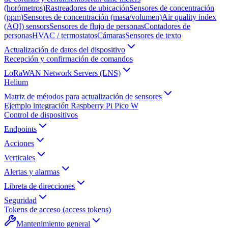
(horómetros)
Rastreadores de ubicación
Sensores de concentración
(ppm)
Sensores de concentración (masa/volumen)
Air quality index
(AQI) sensors
Sensores de flujo de personas
Contadores de
personas
HVAC / termostatos
Cámaras
Sensores de texto
Actualización de datos del dispositivo
Recepción y confirmación de comandos
LoRaWAN Network Servers (LNS)
Helium
Matriz de métodos para actualización de sensores
Ejemplo integración Raspberry Pi Pico W
Control de dispositivos
Endpoints
Acciones
Verticales
Alertas y alarmas
Libreta de direcciones
Seguridad
Tokens de acceso (access tokens)
Mantenimiento general