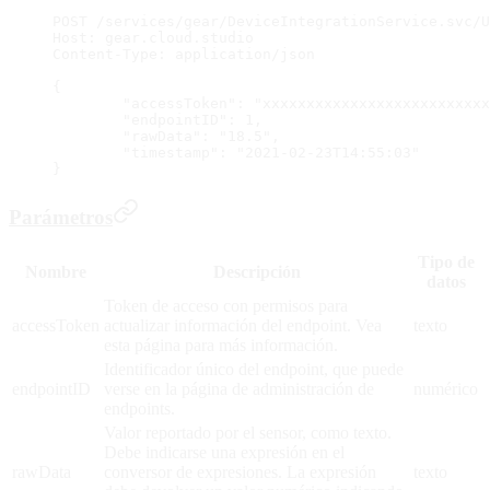
POST /services/gear/DeviceIntegrationService.svc/U
Host: gear.cloud.studio
Content-Type: application/json
{
	"accessToken": "xxxxxxxxxxxxxxxxxxxxxxxxx
	"endpointID": 1,
	"rawData": "18.5",
	"timestamp": "2021-02-23T14:55:03"
}
Parámetros
Tipo de
Nombre
Descripción
datos
Token de acceso con permisos para
accessToken
actualizar información del endpoint. Vea
texto
esta página para más información.
Identificador único del endpoint, que puede
endpointID
verse en la página de administración de
numérico
endpoints.
Valor reportado por el sensor, como texto.
Debe indicarse una expresión en el
rawData
conversor de expresiones. La expresión
texto