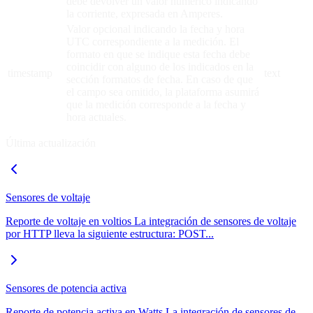
debe devolver un valor numérico indicando
la corriente, expresada en Amperes.
Valor opcional indicando la fecha y hora
UTC correspondiente a la medición. El
formato en que se indique esta fecha debe
coincidir con alguno de los indicados en la
timestamp
text
sección formatos de fecha. En caso de que
el campo sea omitido, la plataforma asumirá
que la medición corresponde a la fecha y
hora actuales.
Última actualización
Sensores de voltaje
Reporte de voltaje en voltios La integración de sensores de voltaje
por HTTP lleva la siguiente estructura: POST...
Sensores de potencia activa
Reporte de potencia activa en Watts La integración de sensores de