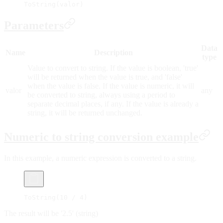
ToString(valor)
Parameters
Data
Name
Description
type
Value to convert to string. If the value is boolean, 'true'
will be returned when the value is true, and 'false'
when the value is false. If the value is numeric, it will
valor
any
be converted to string, always using a period to
separate decimal places, if any. If the value is already a
string, it will be returned unchanged.
Numeric to string conversion example
In this example, a numeric expression is converted to a string.
ToString(10 / 4)
The result will be '2.5' (string)