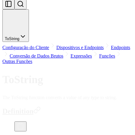
ToString
Configuração do Cliente
Dispositivos e Endpoints
Endpoints
Conversão de Dados Brutos
Expressões
Funções
Outras Funções
ToString
The ToString function converts a value of any type to string.
Definition