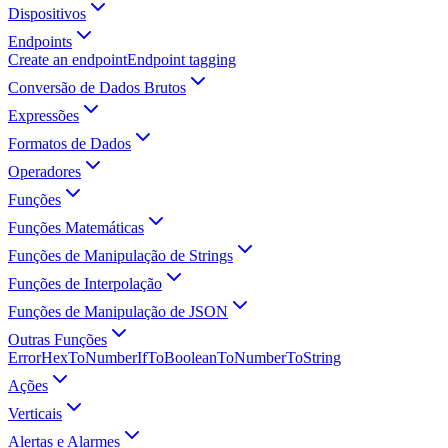
Dispositivos
Endpoints
Create an endpoint
Endpoint tagging
Conversão de Dados Brutos
Expressões
Formatos de Dados
Operadores
Funções
Funções Matemáticas
Funções de Manipulação de Strings
Funções de Interpolação
Funções de Manipulação de JSON
Outras Funções
Error
HexToNumber
If
ToBoolean
ToNumber
ToString
Ações
Verticais
Alertas e Alarmes