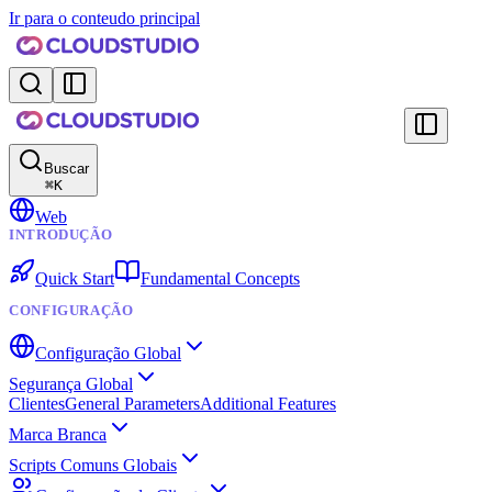
Ir para o conteudo principal
Buscar
⌘
K
Web
INTRODUÇÃO
Quick Start
Fundamental Concepts
CONFIGURAÇÃO
Configuração Global
Segurança Global
Clientes
General Parameters
Additional Features
Marca Branca
Scripts Comuns Globais