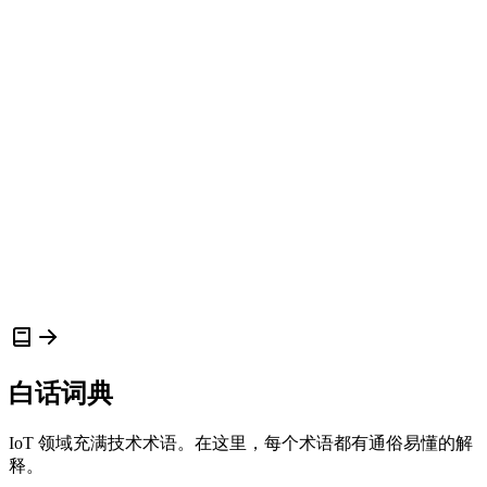
“
Cloud Studio IoT 的平台以其集成各类 LoRaWAN 设备的能力
和卓越的支持服务而脱颖而出。
”
Rafael Morillo
工程经理
,
Water Challenge
“
我们非常感谢 Cloud Studio IoT 团队积极主动的态度,以及他
们根据我们特定需求调整解决方案所提供的支持。
”
白话词典
IoT 领域充满技术术语。在这里，每个术语都有通俗易懂的解
释。