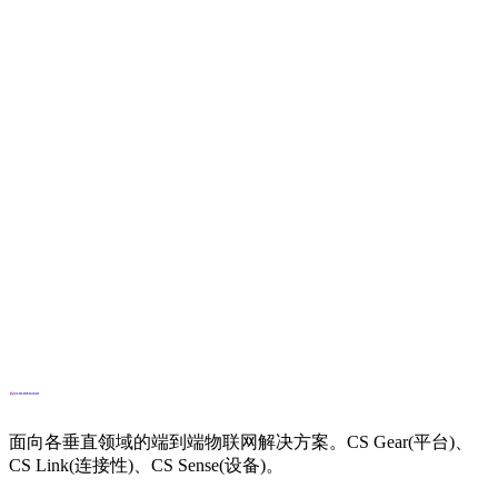
公司
*
工作邮箱
*
电话(可选)
约设备数量
客户门户（如适用）
选择您的行业
面向各垂直领域的端到端物联网解决方案。CS Gear(平台)、
CS Link(连接性)、CS Sense(设备)。