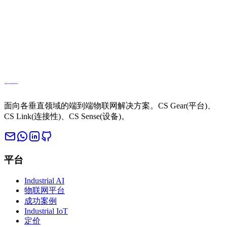
面向各垂直领域的端到端物联网解决方案。CS Gear(平台)、
CS Link(连接性)、CS Sense(设备)。
平台
Industrial AI
物联网平台
成功案例
Industrial IoT
定价