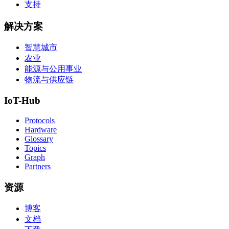
支持
解决方案
智慧城市
农业
能源与公用事业
物流与供应链
IoT-Hub
Protocols
Hardware
Glossary
Topics
Graph
Partners
资源
博客
文档