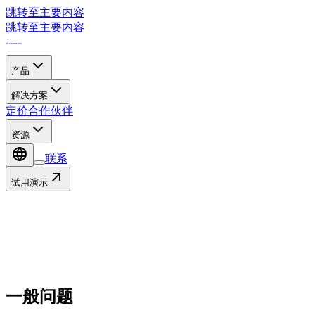
跳转至主要内容
跳转至主要内容
产品
解决方案
定价
合作伙伴
资源
联系
试用演示
常见问题
一般问题