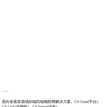
邮箱
info@cloud.studio
电话
+34694270010
面向各垂直领域的端到端物联网解决方案。CS Gear(平台)、
CS Link(连接性)、CS Sense(设备)。