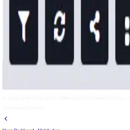
O usuário pode
Criar
painéis,
Editar
painéis e
Excluir
painéis que n
Última atualização em