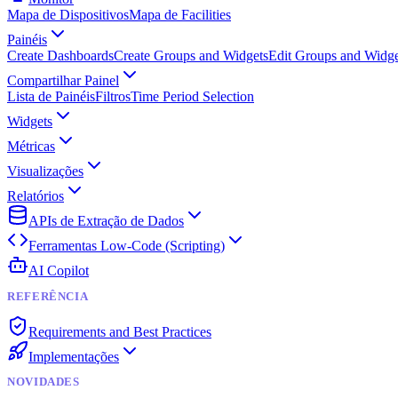
Mapa de Dispositivos
Mapa de Facilities
Painéis
Create Dashboards
Create Groups and Widgets
Edit Groups and Widge
Compartilhar Painel
Lista de Painéis
Filtros
Time Period Selection
Widgets
Métricas
Visualizações
Relatórios
APIs de Extração de Dados
Ferramentas Low-Code (Scripting)
AI Copilot
REFERÊNCIA
Requirements and Best Practices
Implementações
NOVIDADES