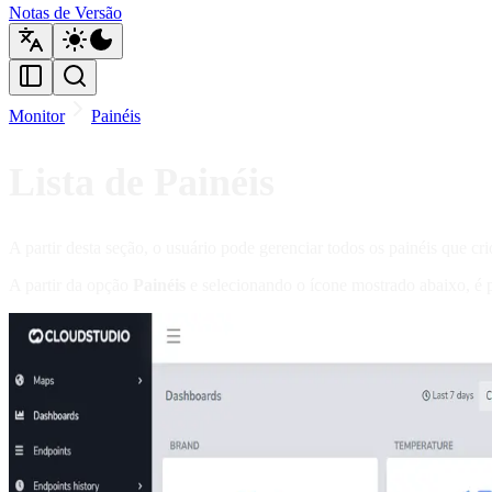
Notas de Versão
Monitor
Painéis
Lista de Painéis
A partir desta seção, o usuário pode gerenciar todos os painéis que cri
A partir da opção
Painéis
e selecionando o ícone mostrado abaixo, é po