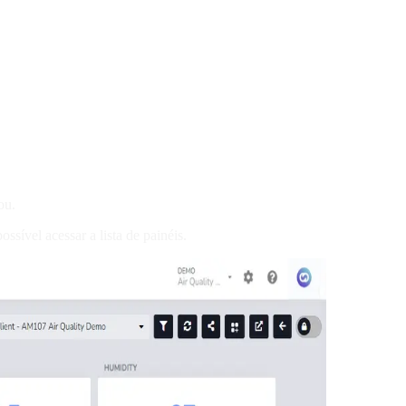
ou.
ssível acessar a lista de painéis.