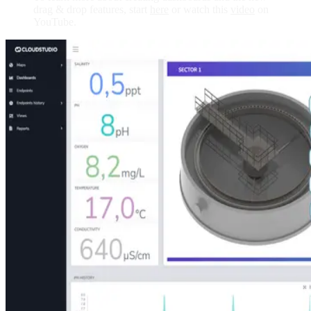
drag & drop features, start
here
or watch this
video
on
YouTube.