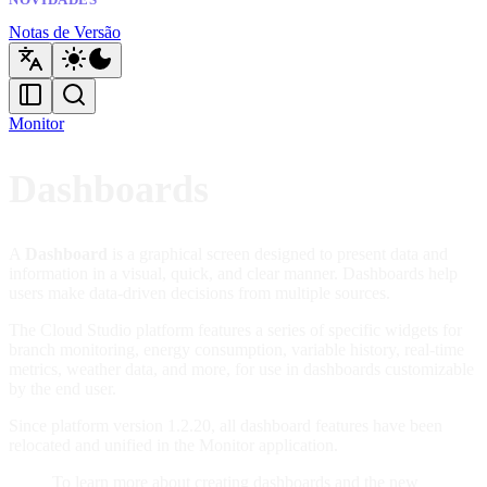
NOVIDADES
Notas de Versão
Monitor
Dashboards
A
Dashboard
is a graphical screen designed to present data and
information in a visual, quick, and clear manner. Dashboards help
users make data-driven decisions from multiple sources.
The Cloud Studio platform features a series of specific widgets for
branch monitoring, energy consumption, variable history, real-time
metrics, weather data, and more, for use in dashboards customizable
by the end user.
Since platform version 1.2.20, all dashboard features have been
relocated and unified in the Monitor application.
To learn more about creating dashboards and the new