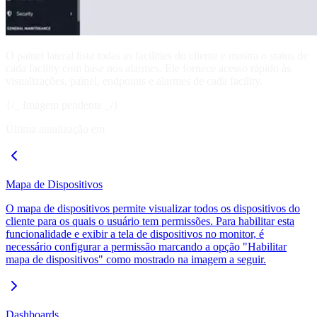
O painel lateral lista todas as facilities do cliente e mostra o status de
cada facility com base nos alarmes. Ele fornece acesso rápido às
visualizações, painel, endpoints e alarmes de cada facility.
{/_ Imagem pendente _/}
Última atualização em
Mapa de Dispositivos
O mapa de dispositivos permite visualizar todos os dispositivos do
cliente para os quais o usuário tem permissões. Para habilitar esta
funcionalidade e exibir a tela de dispositivos no monitor, é
necessário configurar a permissão marcando a opção "Habilitar
mapa de dispositivos" como mostrado na imagem a seguir.
Dashboards