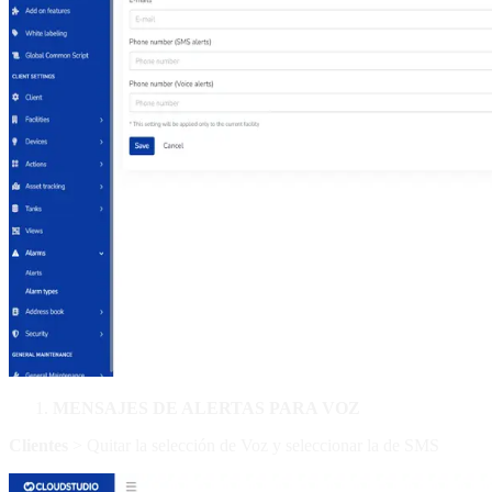
MENSAJES DE ALERTAS PARA VOZ
Clientes
> Quitar la selección de Voz y seleccionar la de SMS