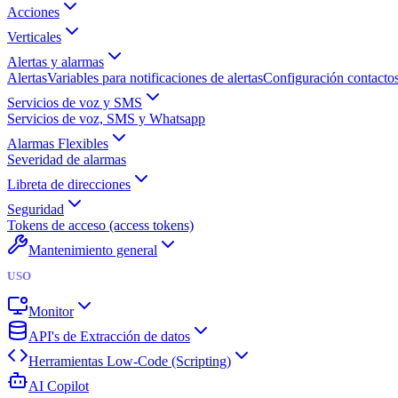
Acciones
Verticales
Alertas y alarmas
Alertas
Variables para notificaciones de alertas
Configuración contactos
Servicios de voz y SMS
Servicios de voz, SMS y Whatsapp
Alarmas Flexibles
Severidad de alarmas
Libreta de direcciones
Seguridad
Tokens de acceso (access tokens)
Mantenimiento general
USO
Monitor
API's de Extracción de datos
Herramientas Low-Code (Scripting)
AI Copilot