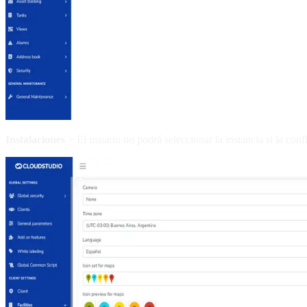
Instalaciones
> El usuario no podrá seleccionar la instancia si la con