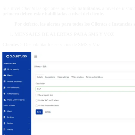
Si a nivel
Cliente
las opciones no están
habilitadas
, a nivel de
Instan
primero deben estar habilitadas a nivel del cliente.
Por defecto, las alertas para todos los Clientes e Instancias
MENSAJES DE ALERTAS PARA SMS Y VOZ
Clientes
> Deshabilitar los servicios de SMS y Voz