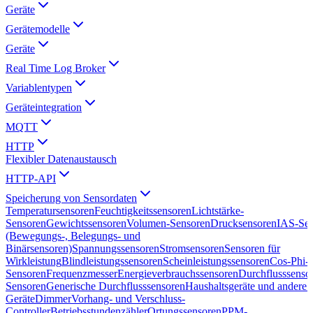
Geräte
Gerätemodelle
Geräte
Real Time Log Broker
Variablentypen
Geräteintegration
MQTT
HTTP
Flexibler Datenaustausch
HTTP-API
Speicherung von Sensordaten
Temperatursensoren
Feuchtigkeitssensoren
Lichtstärke-
Sensoren
Gewichtssensoren
Volumen-Sensoren
Drucksensoren
IAS-Sen
(Bewegungs-, Belegungs- und
Binärsensoren)
Spannungssensoren
Stromsensoren
Sensoren für
Wirkleistung
Blindleistungssensoren
Scheinleistungssensoren
Cos-Phi-
Sensoren
Frequenzmesser
Energieverbrauchssensoren
Durchflusssenso
Sensoren
Generische Durchflusssensoren
Haushaltsgeräte und andere 
Geräte
Dimmer
Vorhang- und Verschluss-
Controller
Betriebsstundenzähler
Ortungssensoren
PPM-