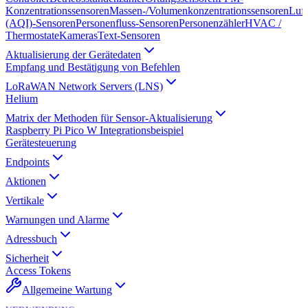
Konzentrationssensoren
Massen-/Volumenkonzentrationssensoren
Luft
(AQI)-Sensoren
Personenfluss-Sensoren
Personenzähler
HVAC /
Thermostate
Kameras
Text-Sensoren
Aktualisierung der Gerätedaten
Empfang und Bestätigung von Befehlen
LoRaWAN Network Servers (LNS)
Helium
Matrix der Methoden für Sensor-Aktualisierung
Raspberry Pi Pico W Integrationsbeispiel
Gerätesteuerung
Endpoints
Aktionen
Vertikale
Warnungen und Alarme
Adressbuch
Sicherheit
Access Tokens
Allgemeine Wartung