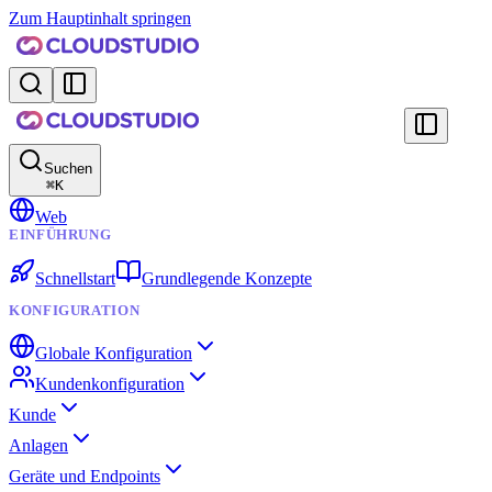
Zum Hauptinhalt springen
Suchen
⌘
K
Web
EINFÜHRUNG
Schnellstart
Grundlegende Konzepte
KONFIGURATION
Globale Konfiguration
Kundenkonfiguration
Kunde
Anlagen
Geräte und Endpoints