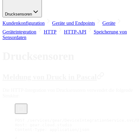
Drucksensoren
Kundenkonfiguration
Geräte und Endpoints
Geräte
Geräteintegration
HTTP
HTTP-API
Speicherung von
Sensordaten
Drucksensoren
Meldung von Druck in Pascal
Die HTTP-Integration von Drucksensoren verwendet die folgende
Struktur:
POST /services/gear/DeviceIntegrationService.svc/U
Host: gear.cloud.studio
Content-Type: application/json
{