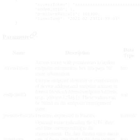
	"accessToken": "xxxxxxxxxxxxxxxxxxxxxxxxx
	"endpointID": 1,
	"pressurePascals": 101300,
	"timestamp": "2021-02-23T14:55:03"
}
Parameter
Data
Name
Description
Type
Access token with permissions to update
accessToken
endpoint information. See this page for
text
more information.
Unique endpoint identifier or combination
of device address and endpoint address in
format [deviceAddress]:endpointAddress
endpointID
text
(e.g.: [device-1234]:1). These values can
be found on the endpoint management
page.
pressurePascals
Pressure, expressed in Pascals.
numeric
Optional value indicating the UTC date
and time corresponding to the
measurement. The date format must match
timestamp
one of those specified in the date formats
text