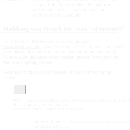
section. If the field is omitted, the platform
will assume the measurement corresponds
to the current date and time.
Meldung von Druck im "raw"-Format
Druck kann als
Rohwert
unter Verwendung des
Ausdruckskonverters
gemeldet werden. Diese Option ist praktisch,
wenn das Gerät keine Konvertierungen durchführen kann und
Werte ausgibt, die transformiert werden müssen, bevor sie in die
Plattform eingefügt werden.
Nachfolgend finden Sie ein Beispiel für eine Anfrage im raw-
Format:
POST /services/gear/DeviceIntegrationService.svc/U
Host: gear.cloud.studio
Content-Type: application/json
{
	"accessToken": "xxxxxxxxxxxxxxxxxxxxxxxxx
	"endpointID": 1,