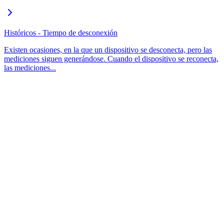
Históricos - Tiempo de desconexión
Existen ocasiones, en la que un dispositivo se desconecta, pero las
mediciones siguen generándose. Cuando el dispositivo se reconecta,
las mediciones...