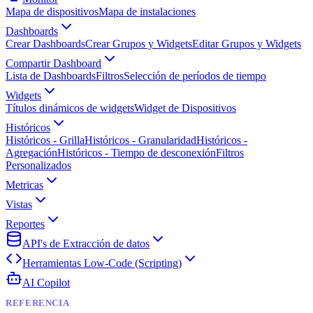
Mapa de dispositivos
Mapa de instalaciones
Dashboards
Crear Dashboards
Crear Grupos y Widgets
Editar Grupos y Widgets
Compartir Dashboard
Lista de Dashboards
Filtros
Selección de períodos de tiempo
Widgets
Títulos dinámicos de widgets
Widget de Dispositivos
Históricos
Históricos - Grilla
Históricos - Granularidad
Históricos -
Agregación
Históricos - Tiempo de desconexión
Filtros
Personalizados
Metricas
Vistas
Reportes
API's de Extracción de datos
Herramientas Low-Code (Scripting)
AI Copilot
REFERENCIA