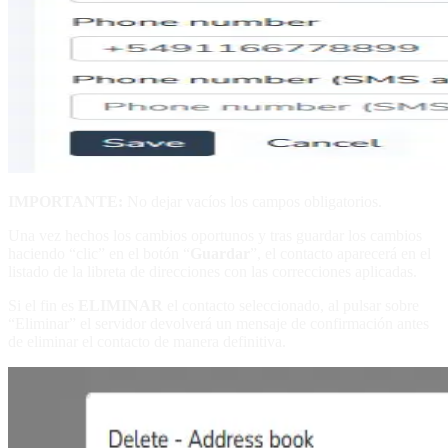
IMPORTANTE:
No dejar vacíos los campos obligatorios.
Una vez hechos los cambios oportunos y tras guardar los cambios
haciendo “clic” en el botón “
Guardar
”, el contacto aparecerá en el
listado de la libreta de direcciones con las correcciones aplicadas.
Si el fin es
ELIMINAR
el contacto seleccionado, al pulsar sobre
“Eliminar” el servidor devolverá un mensaje de confirmación antes
de eliminar el contacto de manera definitiva.