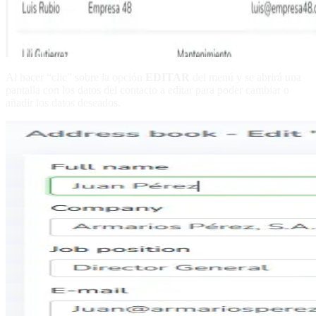
Al hacer “clic” sobre la opción
EDITAR
del menú y se abrirá una
pantalla con los datos del contacto a editar para poder cambiar o
añadir los datos deseados.