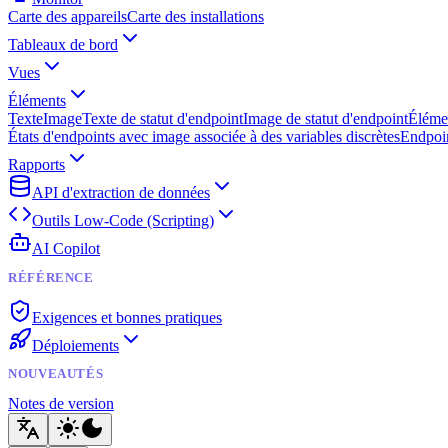
Carte des appareils
Carte des installations
Tableaux de bord
Vues
Éléments
Texte
Image
Texte de statut d'endpoint
Image de statut d'endpoint
Éléme
États d'endpoints avec image associée à des variables discrètes
Endpoin
Rapports
API d'extraction de données
Outils Low-Code (Scripting)
AI Copilot
RÉFÉRENCE
Exigences et bonnes pratiques
Déploiements
NOUVEAUTÉS
Notes de version