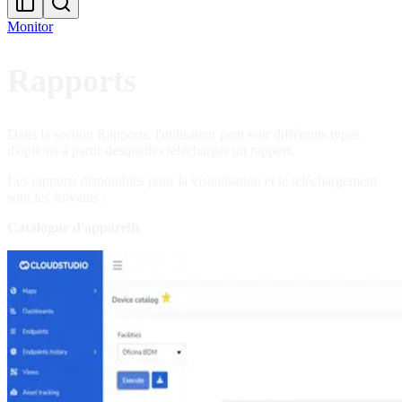
Monitor
Rapports
Dans la section Rapports, l'utilisateur peut voir différents types
d'options à partir desquelles télécharger un rapport.
Les rapports disponibles pour la visualisation et le téléchargement
sont les suivants :
Catalogue d'appareils