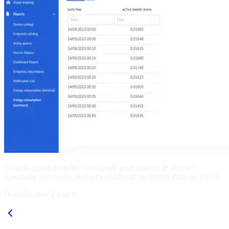
Chaque option peut être configurée pour générer le rapport
spécifique nécessaire, et il sera téléchargé au format PDF ou Excel.
Dernière mise à jour le