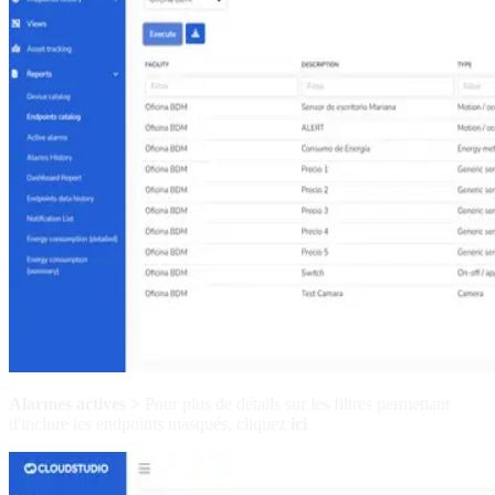
Alarmes actives >
Pour plus de détails sur les filtres permettant
d'inclure les endpoints masqués, cliquez
ici