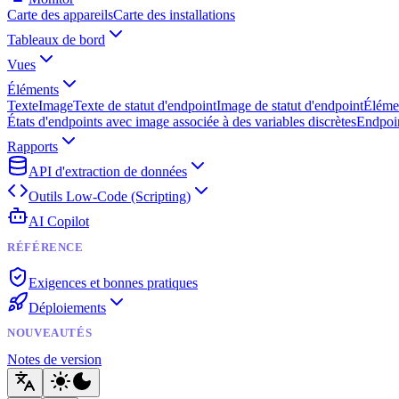
Carte des appareils
Carte des installations
Tableaux de bord
Vues
Éléments
Texte
Image
Texte de statut d'endpoint
Image de statut d'endpoint
Éléme
États d'endpoints avec image associée à des variables discrètes
Endpoin
Rapports
API d'extraction de données
Outils Low-Code (Scripting)
AI Copilot
RÉFÉRENCE
Exigences et bonnes pratiques
Déploiements
NOUVEAUTÉS
Notes de version