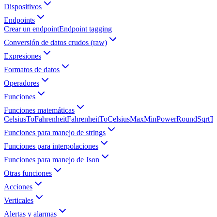
Dispositivos
Endpoints
Crear un endpoint
Endpoint tagging
Conversión de datos crudos (raw)
Expresiones
Formatos de datos
Operadores
Funciones
Funciones matemáticas
CelsiusToFahrenheit
FahrenheitToCelsius
Max
Min
Power
Round
Sqrt
Tr
Funciones para manejo de strings
Funciones para interpolaciones
Funciones para manejo de Json
Otras funciones
Acciones
Verticales
Alertas y alarmas