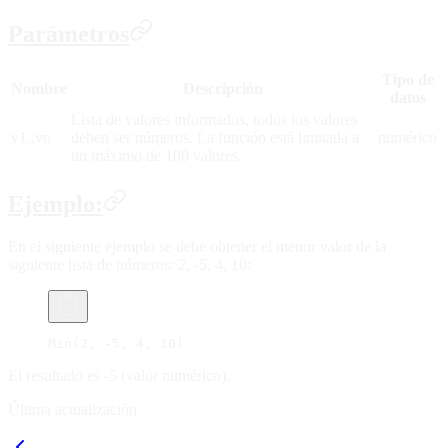
Parámetros
Tipo de
Nombre
Descripción
datos
Lista de valores informados, todos los valores
v1..vn
deben ser números. La función está limitada a
numérico
un máximo de 100 valores.
Ejemplo:
En el siguiente ejemplo se debe obtener el menor valor de la
siguiente lista de números: 2, -5, 4, 10:
Min(2, -5, 4, 10)
El resultado es -5 (valor numérico).
Última actualización