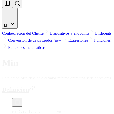
Min
Configuración del Cliente
Dispositivos y endpoints
Endpoints
Conversión de datos crudos (raw)
Expresiones
Funciones
Funciones matemáticas
Min
La función
Min
devuelve el valor mínimo entre una serie de valores.
Definición
Min(v1, [v2, v3, ..., vn])