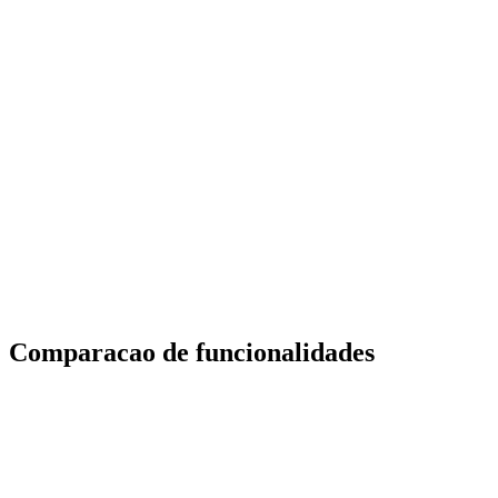
Nuvem gerenciada profissional com white-label
100 devices
White-label
Rule engine
Scheduler
Cloud PE Startup
$399
/mo
Negocios em crescimento com funcoes avancadas
500 devices
OTA updates
Advanced analytics
Comparacao de funcionalidades
Funcionalidade
ThingsBoard
Cloud Studio IoT
Free self-hosted (CE),
Modelo de
Managed SaaS + on-
Cloud SaaS from
hospedagem
premise (Elite)