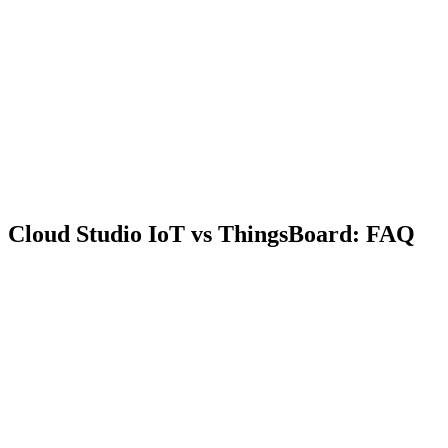
Cloud Studio IoT vs ThingsBoard: FAQ
O Cloud Studio IoT e open-source como o ThingsBoard?
Posso migrar do ThingsBoard para o Cloud Studio IoT?