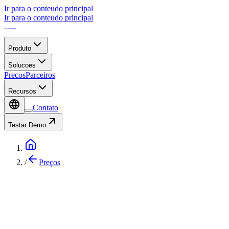
Ir para o conteudo principal
Ir para o conteudo principal
Produto
Solucoes
Precos
Parceiros
Recursos
Contato
Testar Demo
/
Preços
Comparacao