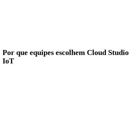
23+ channels
notificacao
notifications
Native Ollama/local
IoT + Computer
Integracao
LLM inference
Vision convergence
IA
(v4.2+)
(Movitherm)
Significant for self-
Carga
hosted (Kafka,
None (fully managed)
DevOps
Zookeeper, Cassandra)
Por que equipes escolhem Cloud Studio
IoT