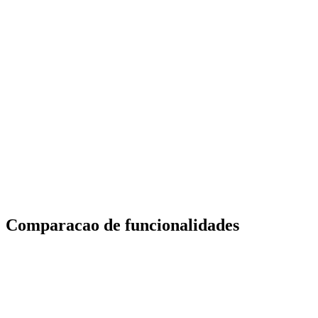
Nivel profissional com opcoes white-label
200 devices
White-label (€159/mo extra)
API access
Enterprise
Custom
Grande escala com acordos personalizados
Bulk pricing
SLA
Dedicated support
Custom onboarding
Comparacao de funcionalidades
Funcionalidade
Datacake
Cloud Studio IoT
Integrated LNS built on
9 NS integrations
Integracao
TTS, Packet Broker
(Actility, ChirpStack,