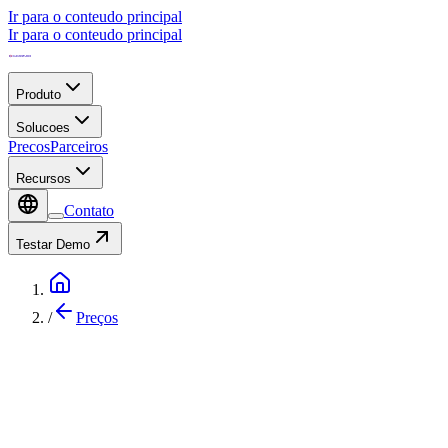
Ir para o conteudo principal
Ir para o conteudo principal
Produto
Solucoes
Precos
Parceiros
Recursos
Contato
Testar Demo
/
Preços
Comparacao