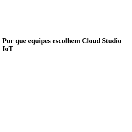
Native Gear
Web responsive only
App movel
Studio (iOS/Android)
Horizontal sensor-to-cloud
30 finished
Solucoes
platform, device template
verticals, 8 Solution
verticais
focus
SKUs
Por que equipes escolhem Cloud Studio
IoT