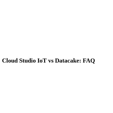
Cloud Studio IoT vs Datacake: FAQ
Posso usar Cloud Studio IoT para projetos LoRaWAN como o
Datacake?
O Cloud Studio IoT e adequado para projetos pequenos como o
Datacake?