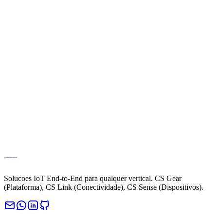
info@cloud.studio
Telefone
+34694270010
Solucoes IoT End-to-End para qualquer vertical. CS Gear
(Plataforma), CS Link (Conectividade), CS Sense (Dispositivos).