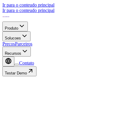
Ir para o conteudo principal
Ir para o conteudo principal
Produto
Solucoes
Precos
Parceiros
Recursos
Contato
Testar Demo
Contato
Preencher com: