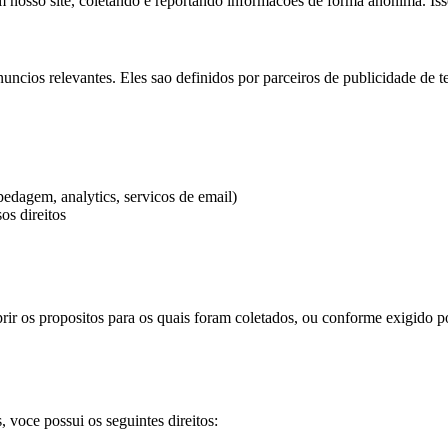
 nosso site, coletando e reportando informacoes de forma anonima. Isso
anuncios relevantes. Eles sao definidos por parceiros de publicidade de te
edagem, analytics, servicos de email)
os direitos
 os propositos para os quais foram coletados, ou conforme exigido por 
voce possui os seguintes direitos: