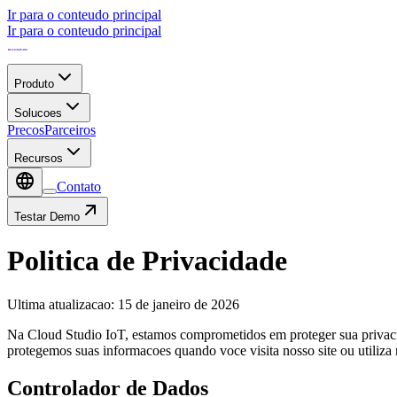
Ir para o conteudo principal
Ir para o conteudo principal
Produto
Solucoes
Precos
Parceiros
Recursos
Contato
Testar Demo
Politica de Privacidade
Ultima atualizacao
:
15 de janeiro de 2026
Na Cloud Studio IoT, estamos comprometidos em proteger sua privacid
protegemos suas informacoes quando voce visita nosso site ou utiliza 
Controlador de Dados