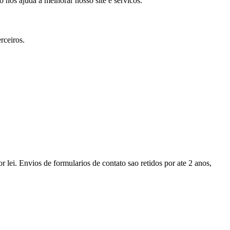
 nos ajuda a melhorar nosso site e servicos.
rceiros.
lei. Envios de formularios de contato sao retidos por ate 2 anos,