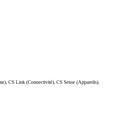
 votre navigateur. Aucune installation requise.
rme), CS Link (Connectivité), CS Sense (Appareils).