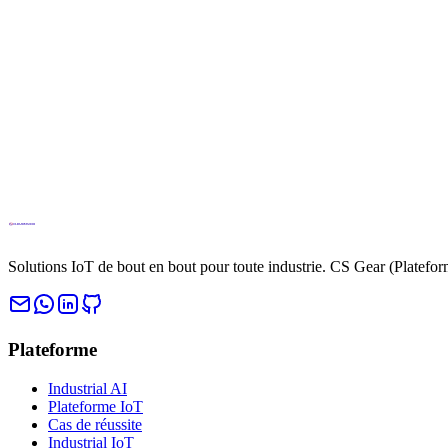
Accédez à la plateforme complète Cloud Studio IoT directement depuis
Accéder à la plateforme IoT
Contacter les ventes
Solutions IoT de bout en bout pour toute industrie. CS Gear (Platefo
Plateforme
Industrial AI
Plateforme IoT
Cas de réussite
Industrial IoT