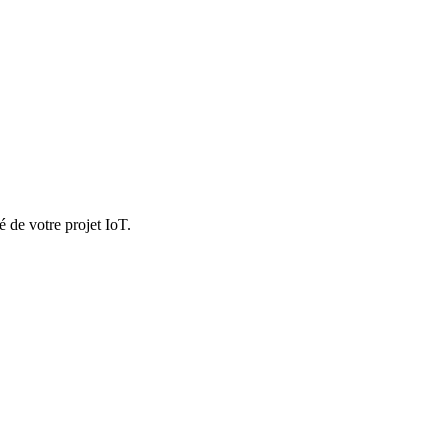
abilité même en cas de défaillance d'une passerelle.
 de votre projet IoT.