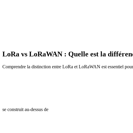
Topologie étoile d'étoiles
Les appareils communiquent avec plusieurs passerelles qui transmettent
LoRa vs LoRaWAN : Quelle est la différen
Comprendre la distinction entre LoRa et LoRaWAN est essentiel pour pr
LoRaWAN
Protocole
AES-128
OTAA
ADR
Star topology
se construit au-dessus de
LoRa
Physique