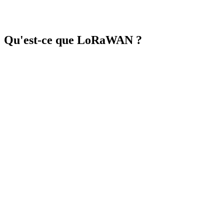
Planifier une démo
Explorer nos solutions
Qu'est-ce que LoRaWAN ?
LoRaWAN (Long Range Wide Area Network)
Semtech
Lo