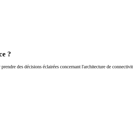
 les données à un serveur réseau central. Cette redondance assure la fi
ce ?
endre des décisions éclairées concernant l'architecture de connectivité