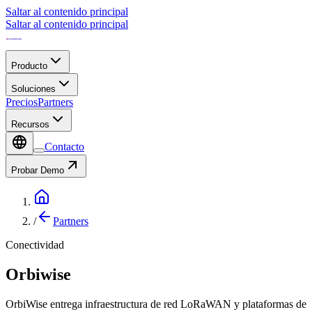
Saltar al contenido principal
Saltar al contenido principal
Producto
Soluciones
Precios
Partners
Recursos
Contacto
Probar Demo
/
Partners
Conectividad
Orbiwise
OrbiWise entrega infraestructura de red LoRaWAN y plataformas de