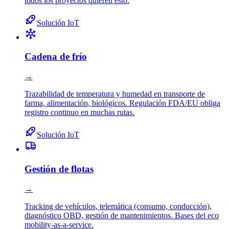
todos los proyectos quieren esto.
Solución IoT
Cadena de frío
→
Trazabilidad de temperatura y humedad en transporte de
farma, alimentación, biológicos. Regulación FDA/EU obliga
registro continuo en muchas rutas.
Solución IoT
Gestión de flotas
→
Tracking de vehículos, telemática (consumo, conducción),
diagnóstico OBD, gestión de mantenimientos. Bases del eco
mobility-as-a-service.