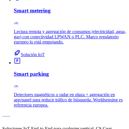
Smart metering
→
Lectura remota y agregación de consumos (electricidad, agua,
gas) con conectividad LPWAN o PLC. Marco regulatorio
europeo lo está empujando.
Solución IoT
Smart parking
→
Detectores magnéticos o radar en plaza + agregación en
app/panel para reducir tráfico de búsqueda. Worldsensing es
referencia europea.
Soluciones IoT End-to-End para cualquier vertical. CS Gear