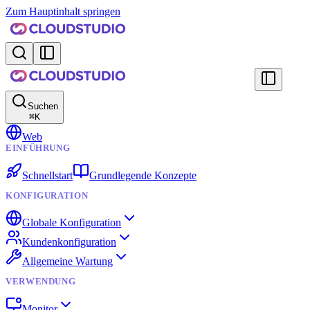
Zum Hauptinhalt springen
Suchen
⌘
K
Web
EINFÜHRUNG
Schnellstart
Grundlegende Konzepte
KONFIGURATION
Globale Konfiguration
Kundenkonfiguration
Allgemeine Wartung
VERWENDUNG
Monitor