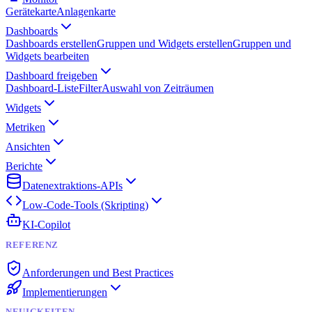
Gerätekarte
Anlagenkarte
Dashboards
Dashboards erstellen
Gruppen und Widgets erstellen
Gruppen und
Widgets bearbeiten
Dashboard freigeben
Dashboard-Liste
Filter
Auswahl von Zeiträumen
Widgets
Metriken
Ansichten
Berichte
Datenextraktions-APIs
Low-Code-Tools (Skripting)
KI-Copilot
REFERENZ
Anforderungen und Best Practices
Implementierungen