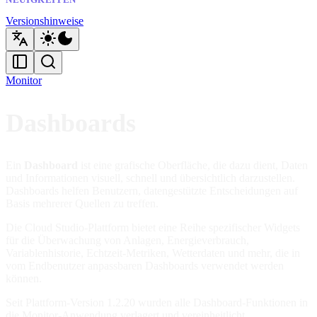
NEUIGKEITEN
Versionshinweise
Monitor
Dashboards
Ein
Dashboard
ist eine grafische Oberfläche, die dazu dient, Daten
und Informationen visuell, schnell und übersichtlich darzustellen.
Dashboards helfen Benutzern, datengestützte Entscheidungen auf
Basis mehrerer Quellen zu treffen.
Die Cloud Studio-Plattform bietet eine Reihe spezifischer Widgets
für die Überwachung von Anlagen, Energieverbrauch,
Variablenhistorie, Echtzeit-Metriken, Wetterdaten und mehr, die in
vom Endbenutzer anpassbaren Dashboards verwendet werden
können.
Seit Plattform-Version 1.2.20 wurden alle Dashboard-Funktionen in
die Monitor-Anwendung verlagert und vereinheitlicht.