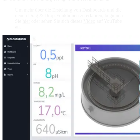
Um mehr über die Erstellung von Dashboards und die
neuen Drag & Drop-Funktionen zu erfahren, beginnen
Sie
hier
oder sehen Sie sich dieses
Video
auf YouTube
an.