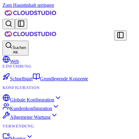
Zum Hauptinhalt springen
Suchen
⌘
K
Web
EINFÜHRUNG
Schnellstart
Grundlegende Konzepte
KONFIGURATION
Globale Konfiguration
Kundenkonfiguration
Allgemeine Wartung
VERWENDUNG
Monitor