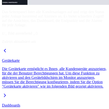
Das Seitenpanel listet alle Kundenanlagen auf und zeigt den Status
jeder Anlage basierend auf Alarmen an. Es bietet schnellen Zugriff
auf die Ansichten, das Dashboard, die Endpunkte und die Alarme
für jede Anlage.
{/_ Bild ausstehend _/}
Zuletzt aktualisiert am
Gerätekarte
Die Gerätekarte ermöglicht es Ihnen, alle Kundengeräte anzuzeigen,
für die der Benutzer Berechtigungen hat. Um diese Funktion zu
aktivieren und den Gerätebildschirm im Monitor anzuzeigen,
müssen Sie die Berechtigung konfigurieren, indem Sie die Option
"Gerätekarte aktivieren" wie im folgenden Bild gezeigt aktivieren.
Dashboards