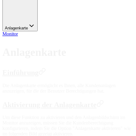
Anlagenkarte
Monitor
Anlagenkarte
Einführung
Die Anlagenkarte ermöglicht es Ihnen, alle Kundenanlagen
anzuzeigen, für die der Benutzer Berechtigungen hat.
Aktivierung der Anlagenkarte
Um diese Funktion zu aktivieren und den Anlagenbildschirm im
Monitor anzuzeigen, müssen Sie die Kundenberechtigung
konfigurieren, indem Sie die Option "Anlagenkarte aktivieren" wie
im folgenden Bild gezeigt aktivieren.