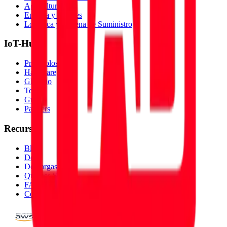
Agricultura
Energía y Utilities
Logística y Cadena de Suministro
IoT-Hub
Protocolos
Hardware
Glosario
Temas
Grafo
Partners
Recursos
Blog
Docs
Descargas
Quienes Somos
FAQ
Comparar Plataformas