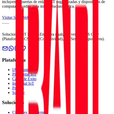
incluyendo puertas de enlace IoT ruggedizadas y dispositivos de
computacion edge para infraestructura critica.
Visitar Sitio Web
Soluciones IoT End-to-End para cualquier vertical. CS Gear
(Plataforma), CS Link (Conectividad), CS Sense (Dispositivos).
Plataforma
IA Industrial
Plataforma IoT
Casos de Éxito
Industrial IoT
Precios
Soporte
Soluciones
Ciudades Inteligentes