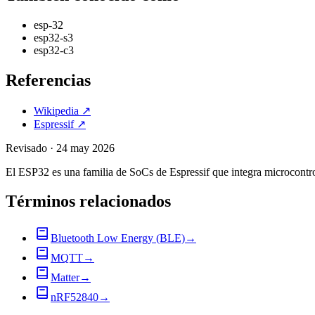
esp-32
esp32-s3
esp32-c3
Referencias
Wikipedia
↗
Espressif
↗
Revisado
·
24 may 2026
El ESP32 es una familia de SoCs de Espressif que integra microcont
Términos relacionados
Bluetooth Low Energy (BLE)
→
MQTT
→
Matter
→
nRF52840
→