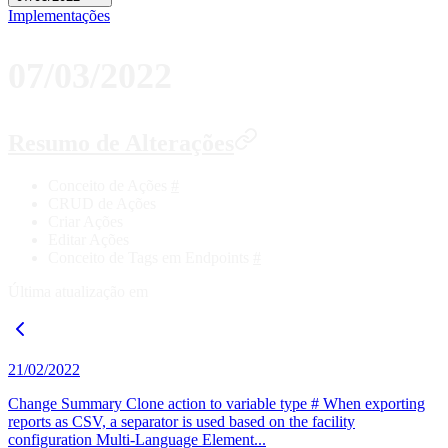
Implementações
07/03/2022
Resumo de Alterações
Conceito de Ações
#
CRUD de Ações
Criar Ações
Editar Ações
Conceito de Tags em Endpoints
#
Última atualização em
21/02/2022
Change Summary Clone action to variable type # When exporting
reports as CSV, a separator is used based on the facility
configuration Multi-Language Element...