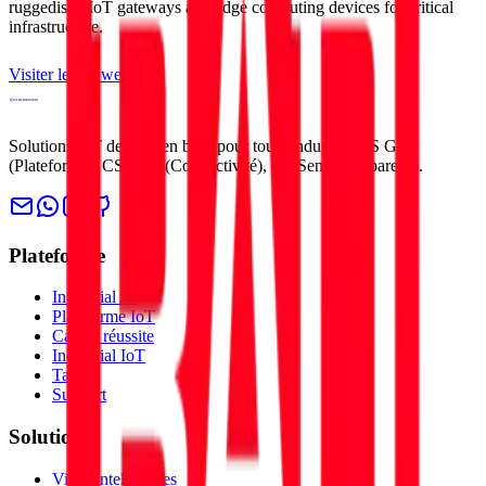
ruggedised IoT gateways and edge computing devices for critical
infrastructure.
Visiter le site web
Solutions IoT de bout en bout pour toute industrie. CS Gear
(Plateforme), CS Link (Connectivité), CS Sense (Appareils).
Plateforme
Industrial AI
Plateforme IoT
Cas de réussite
Industrial IoT
Tarifs
Support
Solutions
Villes intelligentes