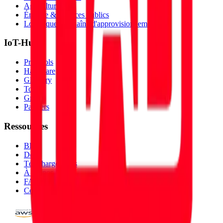
Agriculture
Énergie & Services publics
Logistique & Chaîne d'approvisionnement
IoT-Hub
Protocols
Hardware
Glossary
Topics
Graph
Partners
Ressources
Blog
Docs
Téléchargements
À propos
FAQ
Comparer les Plateformes