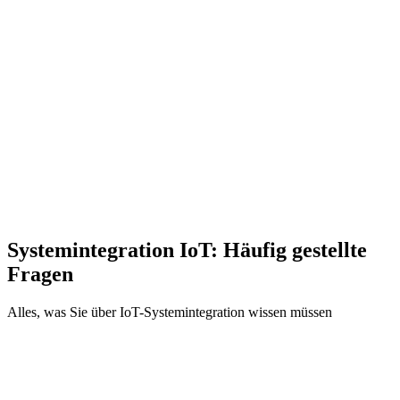
autorisierung.
API-Management
Erstellen und verwalten Sie APIs für die Systemkommunikation.
Fehlerbehandlung
Robuste Fehlerbehandlung und Wiederholungsmechanismen.
Systemintegration IoT: Häufig gestellte
Fragen
Alles, was Sie über IoT-Systemintegration wissen müssen
Was ist IoT-Systemintegration und warum ist sie entscheidend?