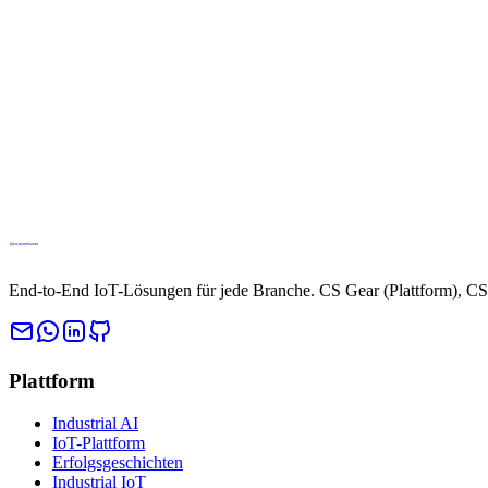
Greifen Sie direkt über Ihren Browser auf die vollständige Cloud Studi
IoT-Plattform aufrufen
Vertrieb kontaktieren
End-to-End IoT-Lösungen für jede Branche. CS Gear (Plattform), CS 
Plattform
Industrial AI
IoT-Plattform
Erfolgsgeschichten
Industrial IoT