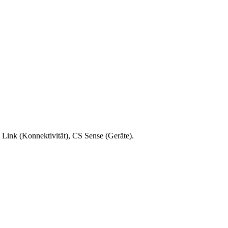
o IoT Plattform zu. Keine Installation erforderlich.
Link (Konnektivität), CS Sense (Geräte).