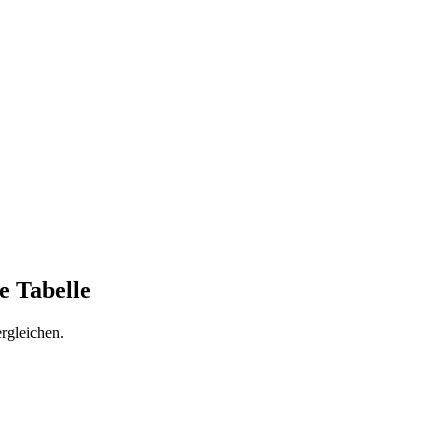
xt
(
Beta
)
kaufen oder Dritte betreuen.
ge Tabelle
rgleichen.