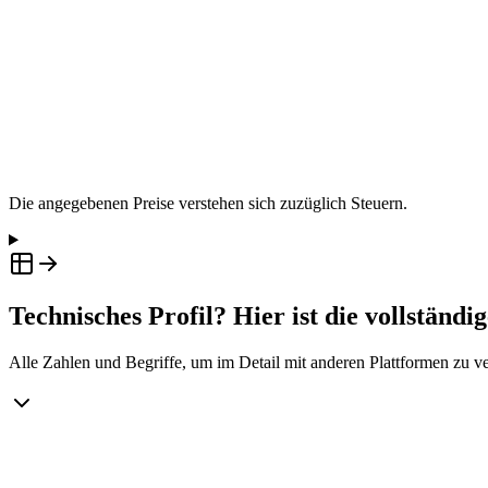
AI Copilot Pro inklusive, plus Dashboard-Erstellung aus Te
Einstiegsschulung für Ihr Team, durchgeführt von uns
Modul „Für Ihre Kunden“
+200 €/Monat
Für alle, die die Plattform weiterver
Die angegebenen Preise verstehen sich zuzüglich Steuern.
Technisches Profil? Hier ist die vollständi
Alle Zahlen und Begriffe, um im Detail mit anderen Plattformen zu ve