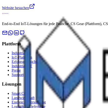
Website besuchen
End-to-End IoT-Lösungen für jede Branche. CS Gear (Plattform), CS 
Plattform
Industrial AI
IoT-Plattform
Erfolgsgeschichten
Industrial IoT
Preise
Support
Lösungen
Smart Cities
Landwirtschaft
Energie & Versorgung
Logistik & Lieferkette