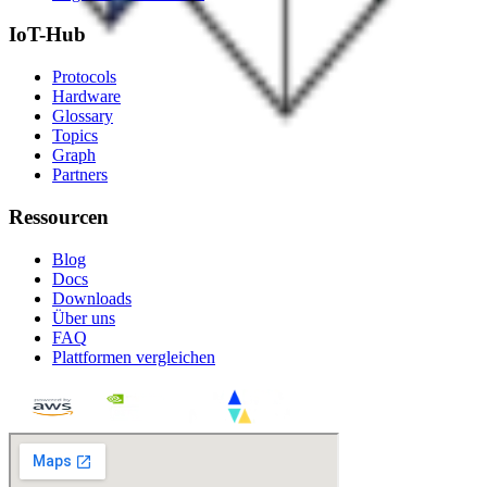
IoT-Hub
Protocols
Hardware
Glossary
Topics
Graph
Partners
Ressourcen
Blog
Docs
Downloads
Über uns
FAQ
Plattformen vergleichen