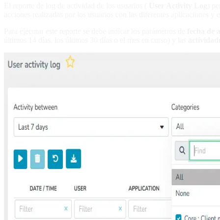
El reporte de log de actividad de los usuarios (
User Activity Log
) pe
acciones realizadas por los usuarios con las diferentes aplicaciones y 
Para ejecutar este reporte se debe indicar los parámetros de
fecha de 
últimos 14 días, los últimos 30 días o el mes en curso) y las
actividad