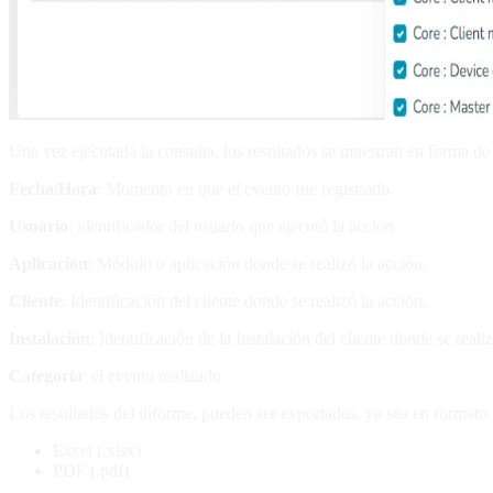
Una vez ejecutada la consulta, los resultados se muestran en forma de 
Fecha/Hora
: Momento en que el evento fue registrado.
Usuario
: identificador del usuario que ejecutó la acción.
Aplicación
: Módulo o aplicación donde se realizó la acción.
Cliente
: Identificación del cliente donde se realizó la acción.
Instalación
: Identificación de la Instalación del cliente donde se reali
Categoría
: el evento realizado
Los resultados del informe, pueden ser exportados, ya sea en formato
Excel (.xlsx)
PDF (.pdf)