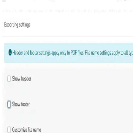
además, de configurarse un encabezado y pie de página del reporte, a