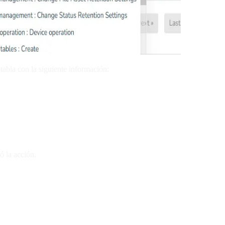
tabla con la siguiente información:
zó la acción.