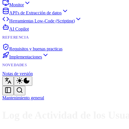
Monitor
API's de Extracción de datos
Herramientas Low-Code (Scripting)
AI Copilot
REFERENCIA
Requisitos y buenas practicas
Implementaciones
NOVEDADES
Notas de versión
Mantenimiento general
Log de Actividad de los Usu