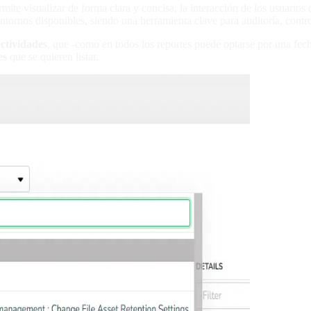
rmite visualizar de forma clara y concisa, la interacción de los usuarios
entornos disponibles, siendo una herramienta clave para auditoría, contro
actividades
, que -como en todos los reportes puede optarse por una fecha d
es
que se quieren listar.