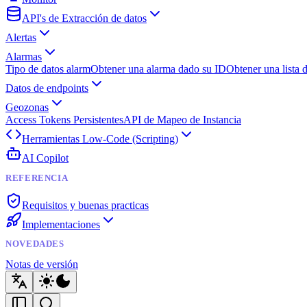
API's de Extracción de datos
Alertas
Alarmas
Tipo de datos alarm
Obtener una alarma dado su ID
Obtener una lista 
Datos de endpoints
Geozonas
Access Tokens Persistentes
API de Mapeo de Instancia
Herramientas Low-Code (Scripting)
AI Copilot
REFERENCIA
Requisitos y buenas practicas
Implementaciones
NOVEDADES
Notas de versión