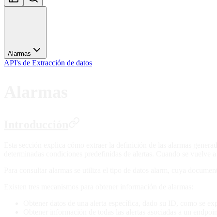
Alarmas
API's de Extracción de datos
Alarmas
Introducción
Esta sección explica cómo extraer la definición de las alarmas generad
determinadas condiciones predefinidas de alertas. Cuando se vuelve a 
Para consultar alarmas se utiliza el tipo de datos alarm, cuya docume
Existen tres mecanismos para obtener información de alarmas:
Obtener datos de una alerta específica, dado su ID, como se ex
Obtener información de todas las alertas asociadas a un endpoin